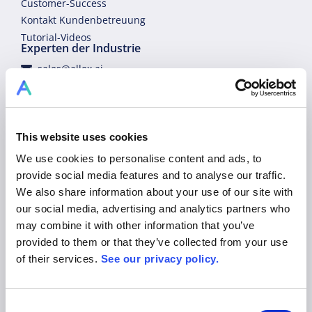
Customer-Success
Kontakt Kundenbetreuung
Tutorial-Videos
Experten der Industrie
sales@allex.ai
+49 89 206044 123
Demo buchen
Rechtliches
Datenschutz
This website uses cookies
Nutzungs- und Geschäftsbedingungen
We use cookies to personalise content and ads, to
Impressum
provide social media features and to analyse our traffic.
We also share information about your use of our site with
Plattform
our social media, advertising and analytics partners who
Produkt
may combine it with other information that you’ve
Lösungen
provided to them or that they’ve collected from your use
Preise
of their services.
See our privacy policy.
Blog
Kontakt
Consent
Karriere