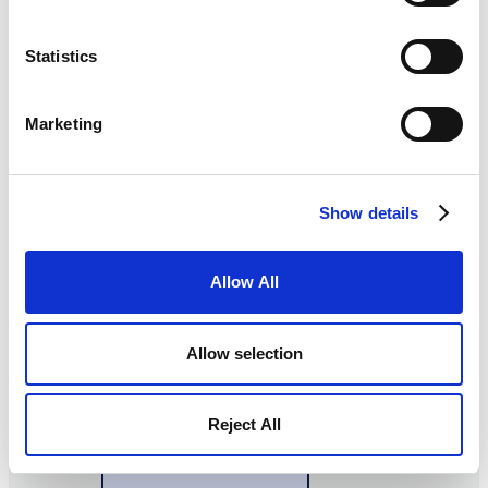
SICHTEN
Bietet SAP UI5
Operative Klarheit
Dashboards und
durch:
strukturierte
Statistics
Projektansichten.
Engpassanzeige im
Berichte und
Portfolio
Marketing
Visualisierungen
Heatmaps für
bleiben SAP-
Projekte und
zentriert.
Ressourcen
Show details
Design und
Zeitachsen mit
Interaktion folgen
Abhängigkeiten
der SAP Logik.
Allow All
Auslastungs
Dashboards
Allow selection
Für Steuerung in
Echtzeit. Nicht nur für
Reporting.
Reject All