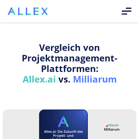
Vergleich von
Projektmanagement-
Plattformen:
Allex.ai
vs.
Milliarum
Milliarum
Allex.ai: Die Zukunft des
Projekt- und