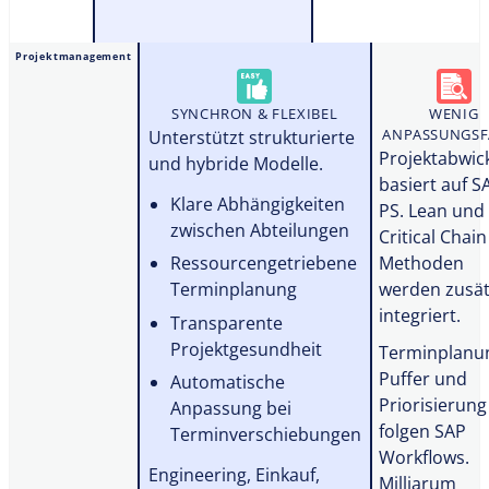
Projektmanagement
SYNCHRON & FLEXIBEL
WENIG
ANPASSUNGSF
Unterstützt strukturierte
Projektabwic
und hybride Modelle.
basiert auf S
Klare Abhängigkeiten
PS. Lean und
zwischen Abteilungen
Critical Chain
Methoden
Ressourcengetriebene
werden zusät
Terminplanung
integriert.
Transparente
Projektgesundheit
Terminplanu
Puffer und
Automatische
Priorisierung
Anpassung bei
folgen SAP
Terminverschiebungen
Workflows.
Engineering, Einkauf,
Milliarum