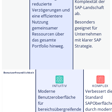
Komplexität der
reduzierte
SAP-Landschaft
Verzögerungen und
ab.
eine effizientere
Nutzung
Besonders
gemeinsamer
geeignet für
Ressourcen über
Unternehmen
das gesamte
mit klarer SAP
Portfolio hinweg.
Strategie.
Benutzerfreundlichkeit
INTUITIV
KOMPLEX
Moderne
Verbessert di
Benutzeroberfläche
Standard
für
SAPOberfläch
bereichsübergreifende
durch moder