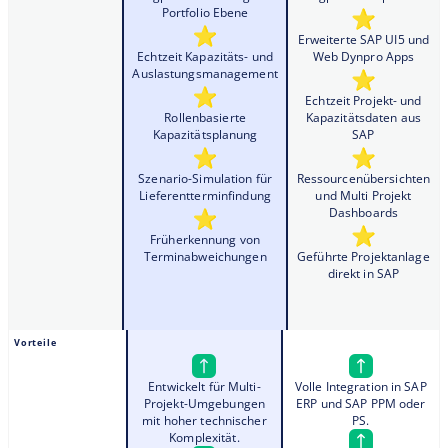
Portfolio Ebene
Erweiterte SAP UI5 und
Echtzeit Kapazitäts- und
Web Dynpro Apps
Auslastungsmanagement
Echtzeit Projekt- und
Rollenbasierte
Kapazitätsdaten aus
Kapazitätsplanung
SAP
Szenario-Simulation für
Ressourcenübersichten
Lieferentterminfindung
und Multi Projekt
Dashboards
Früherkennung von
Terminabweichungen
Geführte Projektanlage
direkt in SAP
Vorteile
Entwickelt für Multi-
Volle Integration in SAP
Projekt-Umgebungen
ERP und SAP PPM oder
mit hoher technischer
PS.
Komplexität.