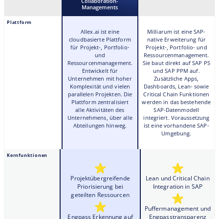
Collaboration-
Managements
Plattform
Allex.ai ist eine
Milliarum ist eine SAP-
cloudbasierte Plattform
native Erweiterung für
für Projekt-, Portfolio-
Projekt-, Portfolio- und
und
Ressourcenmanagement.
Ressourcenmanagement.
Sie baut direkt auf SAP PS
Entwickelt für
und SAP PPM auf.
Unternehmen mit hoher
Zusätzliche Apps,
Komplexität und vielen
Dashboards, Lean- sowie
parallelen Projekten. Die
Critical Chain Funktionen
Plattform zentralisiert
werden in das bestehende
alle Aktivitäten des
SAP-Datenmodell
Unternehmens, über alle
integriert. Voraussetzung
Abteilungen hinweg.
ist eine vorhandene SAP-
Umgebung.
Kernfunktionen
Projektübergreifende
Lean und Critical Chain
Priorisierung bei
Integration in SAP
geteilten Ressourcen
Puffermanagement und
Engpass Erkennung auf
Engpasstransparenz