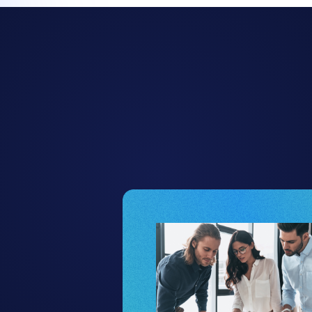
Deswegen vertraue
‍Projektleiter Allex.a