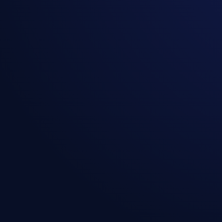
Zentrale Kontrolle:
Ressourceneffizienz: