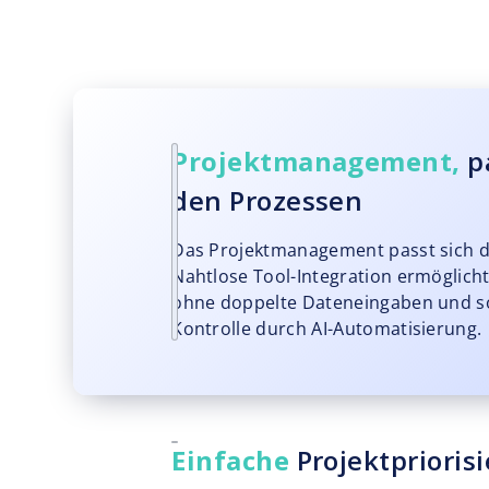
Projektmanagement,
p
den Prozessen
Das Projektmanagement passt sich 
Nahtlose Tool-Integration ermöglich
ohne doppelte Dateneingaben und s
Kontrolle durch AI-Automatisierung.
Einfache
Projektprioris