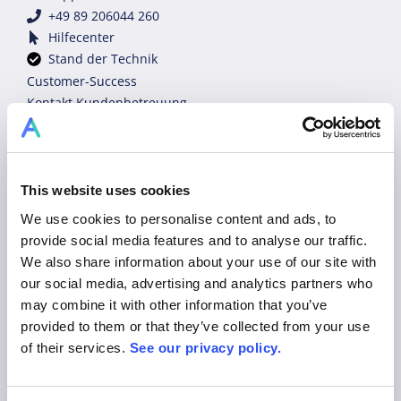
+49 89 206044 260
Hilfecenter
Stand der Technik
Customer-Success
Kontakt Kundenbetreuung
Tutorial-Videos
Experten der Industrie
sales@allex.ai
+49 89 206044 123
This website uses cookies
Demo buchen
We use cookies to personalise content and ads, to
Rechtliches
provide social media features and to analyse our traffic.
Datenschutz
We also share information about your use of our site with
Nutzungs- und Geschäftsbedingungen
our social media, advertising and analytics partners who
Impressum
may combine it with other information that you’ve
provided to them or that they’ve collected from your use
Plattform
of their services.
See our privacy policy.
Produkt
Lösungen