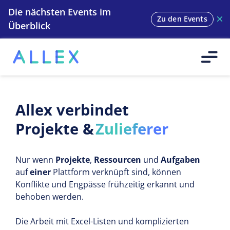
Die nächsten Events im
Zu den Events
Überblick
Allex verbindet
Projekte &
Zulieferer
Methoden
Nur wenn
Projekte
,
Ressourcen
und
Aufgaben
Teams
auf
einer
Plattform verknüpft sind, können
Menschen
Konflikte und Engpässe frühzeitig erkannt und
behoben werden.​
Ressourcen
Zulieferer
Die Arbeit mit Excel-Listen und komplizierten