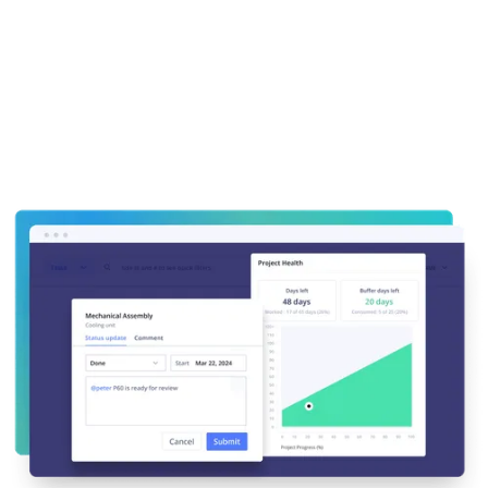
Arbeitsweise
Agile, Critical Chain, Kanban oder doch Wasserfall?​
Egal, welche Methode bevorzugt wird, jedes Team wählt
die Methode, mit der es am effizientesten Ergebnisse
liefert. ​