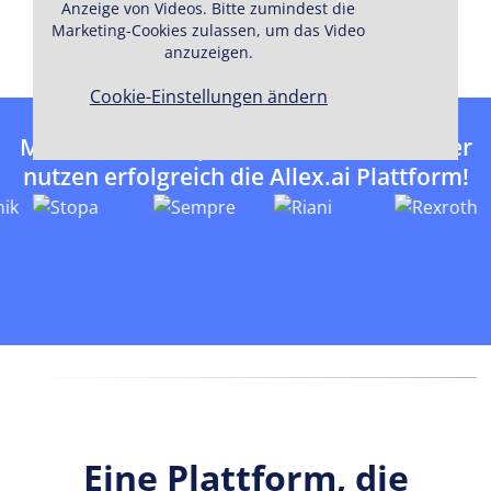
Jetzt kostenlos testen
Anzeige von Videos. Bitte zumindest die
Marketing-Cookies zulassen, um das Video
anzuzeigen.
Cookie-Einstellungen ändern
Mehr als 10.000 professionelle Anwender
nutzen erfolgreich die Allex.ai Plattform!
Eine Plattform, die