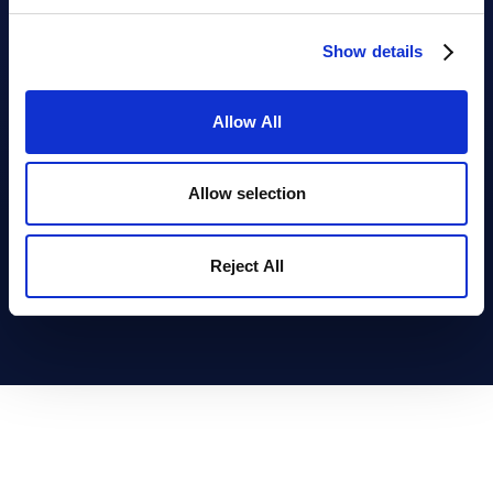
Show details
Allow All
Allow selection
Um das Video zu sehen, bitte die
Reject All
Marketing-Cookies annehmen.
Die Cookie-Einstellungen blockieren die
Anzeige von Videos. Bitte zumindest die
Marketing-Cookies zulassen, um das Video
anzuzeigen.
Cookie-Einstellungen ändern
KOMMUNIKATION