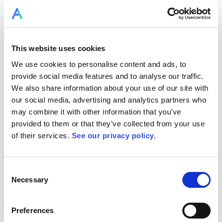
IE und Hauptnutzer bei der Firma groninger
mit Perspektiven aus der industriellen Praxis: multiprojektfähige
Planung, durchgängige Transparenz vom Auftrag bis zur
Fertigung und skalierbare Abläufe für terminsichere Lieferung –
This website uses cookies
mit konkreten Beispielen, Praxiserkenntnissen und erprobten
Vorgehensweisen.
We use cookies to personalise content and ads, to
provide social media features and to analyse our traffic.
We also share information about your use of our site with
our social media, advertising and analytics partners who
may combine it with other information that you’ve
provided to them or that they’ve collected from your use
of their services.
See our privacy policy.
Mehrwert
Mehr Klarheit, weniger Rätselraten. Transparenz über
Consent
Necessary
Abhängigkeiten und Puffer führen zu fundierten
Selection
Entscheidungen im Arbeitsalltag.
Für
Preferences